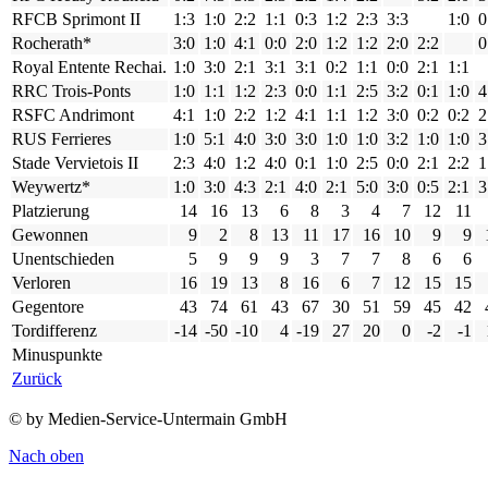
RFCB Sprimont II
1:3
1:0
2:2
1:1
0:3
1:2
2:3
3:3
1:0
0
Rocherath*
3:0
1:0
4:1
0:0
2:0
1:2
1:2
2:0
2:2
0
Royal Entente Rechai.
1:0
3:0
2:1
3:1
3:1
0:2
1:1
0:0
2:1
1:1
RRC Trois-Ponts
1:0
1:1
1:2
2:3
0:0
1:1
2:5
3:2
0:1
1:0
4
RSFC Andrimont
4:1
1:0
2:2
1:2
4:1
1:1
1:2
3:0
0:2
0:2
2
RUS Ferrieres
1:0
5:1
4:0
3:0
3:0
1:0
1:0
3:2
1:0
1:0
3
Stade Vervietois II
2:3
4:0
1:2
4:0
0:1
1:0
2:5
0:0
2:1
2:2
1
Weywertz*
1:0
3:0
4:3
2:1
4:0
2:1
5:0
3:0
0:5
2:1
3
Platzierung
14
16
13
6
8
3
4
7
12
11
Gewonnen
9
2
8
13
11
17
16
10
9
9
Unentschieden
5
9
9
9
3
7
7
8
6
6
Verloren
16
19
13
8
16
6
7
12
15
15
Gegentore
43
74
61
43
67
30
51
59
45
42
Tordifferenz
-14
-50
-10
4
-19
27
20
0
-2
-1
Minuspunkte
Zurück
© by Medien-Service-Untermain GmbH
Nach oben