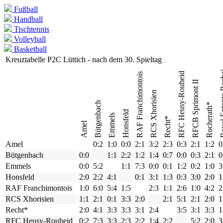
Fußball
Handball
Tischtennis
Volleyball
Basketball
Kreuztabelle P2C Lüttich - nach dem 30. Spieltag
Royal Ent
RFC Heusy-Rouheid
RAF Franchimontois
RFCB Sprimont II
RCS Xhorisien
Bütgenbach
Rocherath*
Honsfeld
Emmels
Recht*
Amel
Amel
0:2
1:0
0:0
2:1
3:2
2:3
0:3
2:1
1:2
0
Bütgenbach
0:0
1:1
2:2
1:2
1:4
0:7
0:0
0:3
2:1
0
Emmels
0:0
5:2
1:1
7:3
0:0
0:1
1:2
0:2
1:0
3
Honsfeld
2:0
2:2
4:1
0:1
3:1
1:3
0:3
3:0
2:0
1
RAF Franchimontois
1:0
6:0
5:4
1:5
2:3
1:1
2:6
1:0
4:2
2
RCS Xhorisien
1:1
2:1
0:1
3:3
2:0
2:1
5:1
2:1
2:0
1
Recht*
2:0
4:1
3:3
3:3
3:1
2:4
3:5
3:1
3:3
1
RFC Heusy-Rouheid
0:2
7:3
3:3
2:3
2:2
1:4
2:2
5:2
2:0
3